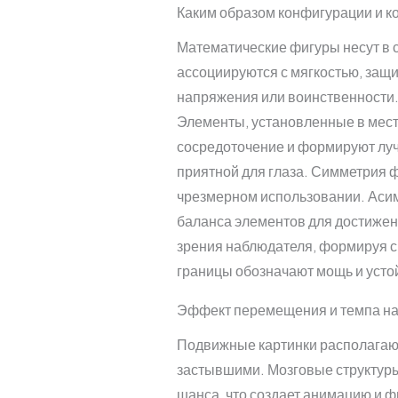
Каким образом конфигурации и 
Математические фигуры несут в 
ассоциируются с мягкостью, защи
напряжения или воинственности. 
Элементы, установленные в мест
сосредоточение и формируют луч
приятной для глаза. Симметрия ф
чрезмерном использовании. Асим
баланса элементов для достижен
зрения наблюдателя, формируя 
границы обозначают мощь и усто
Эффект перемещения и темпа н
Подвижные картинки располагаю
застывшими. Мозговые структуры
шанса, что создает анимацию и ф