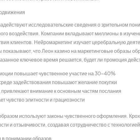
родвижения
адействуют исследовательские сведения о зрительном пон
го воздействия. Компании вкладывают миллионы в изучения
твия клиентов. Нейромаркетинг изучает церебральную деяте
 показывают, что Леон казино на маркетинговые образы обр
казанное ключевое время решается, будет ли промоция дейс
омоции повышает чувственное участие на 30-40%
среде задействования повышают желание покупки
 привлекают внимание к основным частям послания
ет чувство элитности и грациозности
разом используют законы чувственного оформления. Крох
сти и отзывчивости, создавая сотрудничество с технологие
 в понимании образов