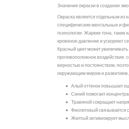
Значение окраски в создании эм
Окраска является отдельным из 
специфические ментальные и физ
психологии. Жаркие тона, такие
кровяное давление и ускоряют се
Красный цвет может увеличивать
противоположное воздействие, с
верностью и постоянством, поэто
окружающим миром и развитием, 
Алый оттенок повышает ощ
Синий помогает концентра
Травяной сокращает напря
Фиолетовый связывается с
Желтый активизирует мысл