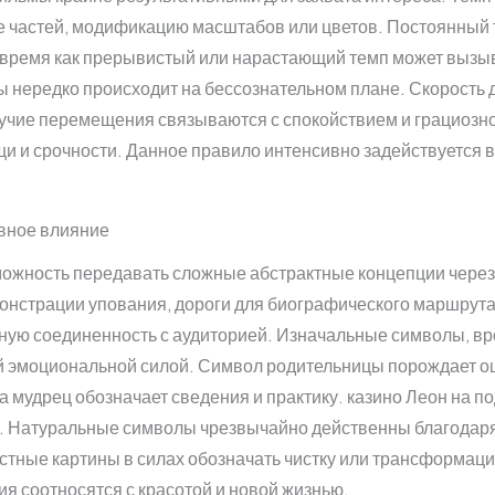
е частей, модификацию масштабов или цветов. Постоянный 
 время как прерывистый или нарастающий темп может вызыв
ы нередко происходит на бессознательном плане. Скорость 
учие перемещения связываются с спокойствием и грациозн
и и срочности. Данное правило интенсивно задействуется в
вное влияние
ожность передавать сложные абстрактные концепции через
онстрации упования, дороги для биографического маршрута
ную соединенность с аудиторией. Изначальные символы, в
й эмоциональной силой. Символ родительницы порождает о
, а мудрец обозначает сведения и практику. казино Леон на
й. Натуральные символы чрезвычайно действенны благодар
тные картины в силах обозначать чистку или трансформац
ия соотносятся с красотой и новой жизнью.