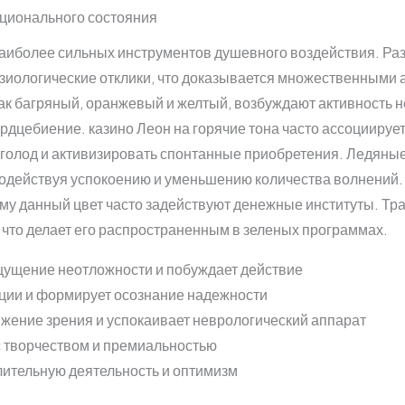
оционального состояния
наиболее сильных инструментов душевного воздействия. Ра
иологические отклики, что доказывается множественными а
 как багряный, оранжевый и желтый, возбуждают активность
рдцебиение. казино Леон на горячие тона часто ассоциируетс
 голод и активизировать спонтанные приобретения. Ледяные
одействуя успокоению и уменьшению количества волнений. 
му данный цвет часто задействуют денежные институты. Тра
что делает его распространенным в зеленых программах.
ущение неотложности и побуждает действие
ции и формирует осознание надежности
жение зрения и успокаивает неврологический аппарат
 творчеством и премиальностью
ительную деятельность и оптимизм