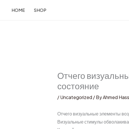
Skip
HOME
SHOP
to
content
Отчего визуальн
состояние
/
Uncategorized
/ By
Ahmed Has
Отчего визуальные элементы воз
Визуальные стимулы обволакиваю