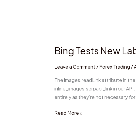
News
&
Insights
Bing Tests New Lab
Bing
Tests
New
Leave a Comment
/
Forex Trading
/
Labels
The images.readLink attribute in the
for
inline_images.serpapi_link in our AP
Related
entirely as they’re not necessary fo
Searches
Feature
Read More »