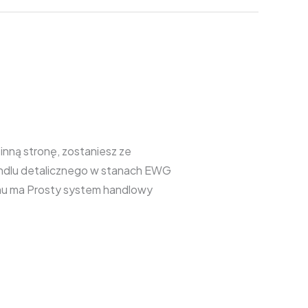
nną stronę, zostaniesz ze
andlu detalicznego w stanach EWG
emu ma Prosty system handlowy