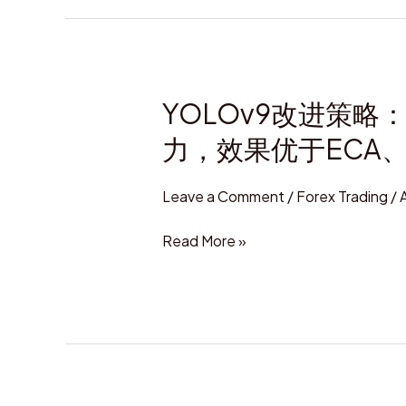
YOLOv9改进策
YOLOv9
改
力，效果优于ECA、
进
策
Leave a Comment
/
Forex Trading
/
略：
注
Read More »
意
力
机
制
EMA：
基