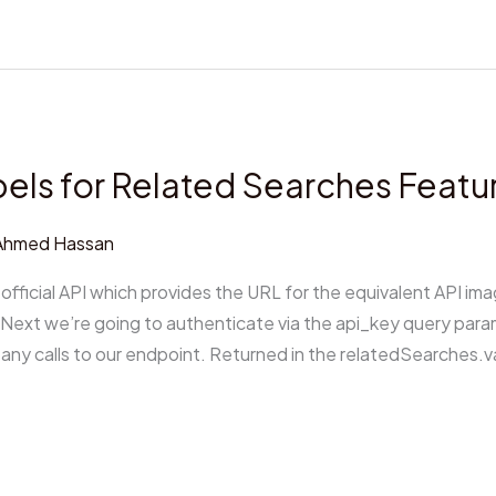
els for Related Searches Featu
Ahmed Hassan
 official API which provides the URL for the equivalent API im
I. Next we’re going to authenticate via the api_key query pa
r any calls to our endpoint. Returned in the relatedSearches.v