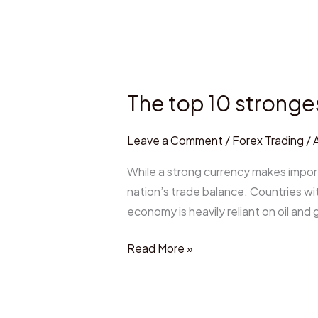
The top 10 stronge
The
top
10
Leave a Comment
/
Forex Trading
/
strongest
While a strong currency makes import
currencies
nation’s trade balance. Countries wi
in
economy is heavily reliant on oil and 
the
world
Read More »
2025