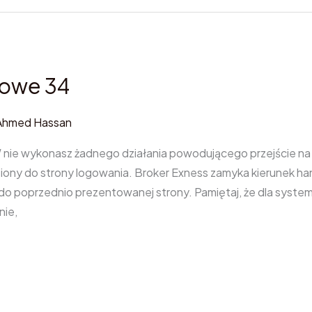
kowe 34
Ahmed Hassan
 nie wykonasz żadnego działania powodującego przejście na i
ony do strony logowania. Broker Exness zamyka kierunek h
 do poprzednio prezentowanej strony. Pamiętaj, że dla syst
nie,