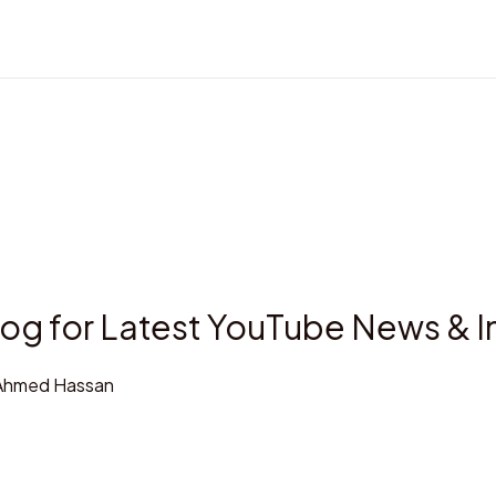
log for Latest YouTube News & I
Ahmed Hassan