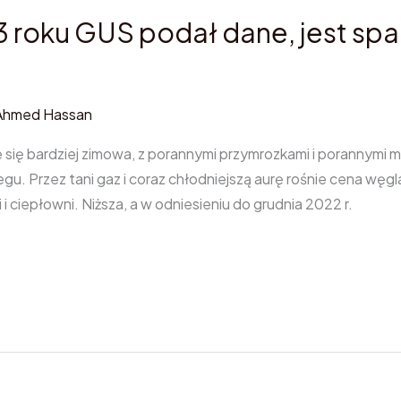
 roku GUS podał dane, jest spa
Ahmed Hassan
 się bardziej zimowa, z porannymi przymrozkami i porannymi m
u. Przez tani gaz i coraz chłodniejszą aurę rośnie cena węg
 ciepłowni. Niższa, a w odniesieniu do grudnia 2022 r.