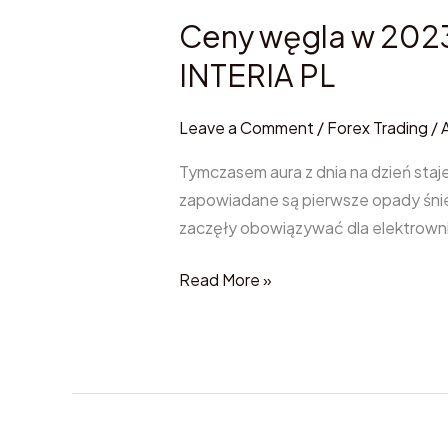
于
Ceny węgla w 2023
Ceny
跨
węgla
空
INTERIA PL
w
间
2023
学
Leave a Comment
/
Forex Trading
/
roku
习
GUS
Tymczasem aura z dnia na dzień staje
的
podał
zapowiadane są pierwsze opady śnieg
高
dane,
zaczęły obowiązywać dla elektrowni i
效
jest
多
Read More »
spadek
尺
Biznes
度
w
注
INTERIA
意
PL
力，
效