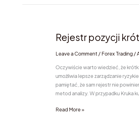
Rejestr pozycji kr
Rejestr
pozycji
krótkich
Leave a Comment
/
Forex Trading
/
KNF
Oczywiście warto wiedzieć, że krótk
Forum
umożliwia lepsze zarządzanie ryzyki
pamiętać, że sam rejestr nie powinie
metod analizy. W przypadku Kruka ku
Read More »