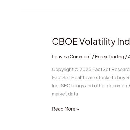
CBOE Volatility In
CBOE
Volatility
Index
Leave a Comment
/
Forex Trading
/
^VIX
Copyright © 2025 FactSet Research
Charts,
FactSet Healthcare stocks to buy R
Data
Inc. SEC fillings and other documen
&
market data
News
Read More »