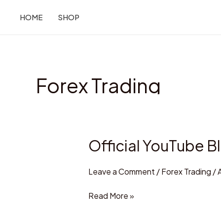
Skip
HOME
SHOP
to
content
Forex Trading
Official YouTube B
Official
YouTube
Blog
Leave a Comment
/
Forex Trading
/
for
Read More »
Latest
YouTube