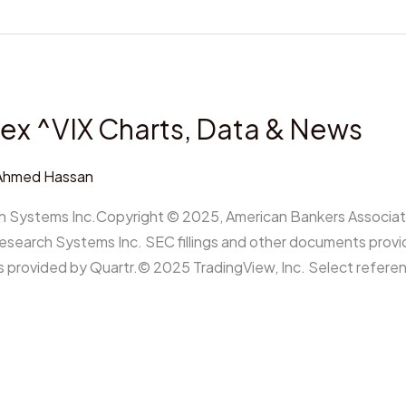
dex ^VIX Charts, Data & News
Ahmed Hassan
 Systems Inc.Copyright © 2025, American Bankers Associat
esearch Systems Inc. SEC fillings and other documents prov
ts provided by Quartr.© 2025 TradingView, Inc. Select refer