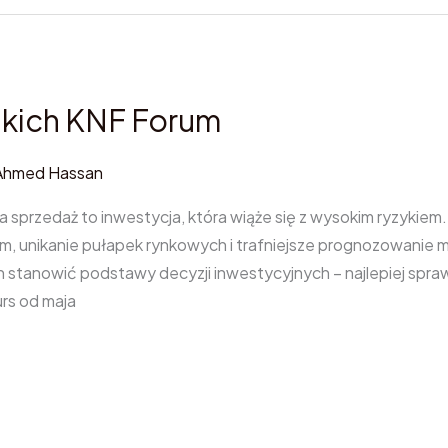
ótkich KNF Forum
Ahmed Hassan
a sprzedaż to inwestycja, która wiąże się z wysokim ryzykiem
em, unikanie pułapek rynkowych i trafniejsze prognozowanie m
n stanowić podstawy decyzji inwestycyjnych – najlepiej spraw
rs od maja