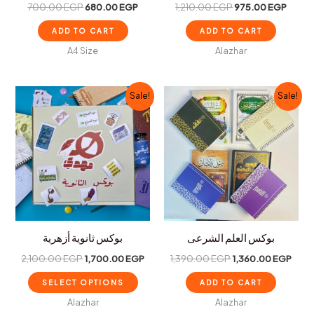
700.00
EGP
680.00
EGP
1,210.00
EGP
975.00
EGP
ADD TO CART
ADD TO CART
A4 Size
Alazhar
Original
Current
Original
Curr
Sale!
Sale!
price
price
price
price
was:
is:
was:
is:
2,100.00 EGP.
1,700.00 EGP.
1,390.00 EGP.
1,36
بوكس العلم الشرعى
بوكس ثانوية أزهرية
2,100.00
EGP
1,700.00
EGP
1,390.00
EGP
1,360.00
EGP
SELECT OPTIONS
ADD TO CART
Alazhar
Alazhar