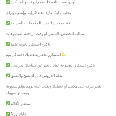
تو دو ليست ثانوية لتنظيم الوقت والمذاكرة
يخليك دايمًا عارف هتذاكر إيه، وإمتى، وازاي.
نوت محبرة لتدوين الملاحظات السريعة
مثالية للحصص، السنتر، أو وقت مراجعة الفيديوهات.
باكدچ استيكرز ثانوية عامة
استيكرز تحفيزية هتديك دفعة كل يوم
باكدچ استكرز الصيوحة عشان تعبر عن صياحك الدراسى
منظم الدروس قابل للمسح واللصق
تقدر تلزقه على مكتبك أو حيطتك وتكتب عليه يوميًا بقلم سبورة،
ويمسح بسهولة.
منظم الأقلام
3 هايلايترز