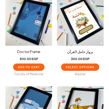
Doctor Frame
برواز حامل القرآن
300.00
EGP
300.00
EGP
ADD TO CART
SELECT OPTIONS
Faculty of Medicine
Alazhar