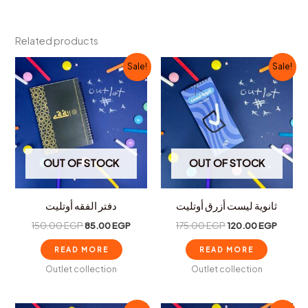
Related products
Original
Current
Original
Curren
Sale!
Sale!
price
price
price
price
was:
is:
was:
is:
150.00 EGP.
85.00 EGP.
175.00 EGP.
120.00
OUT OF STOCK
OUT OF STOCK
ثانوية ليست أزرق أوتليت
دفتر الفقه أوتليت
150.00
EGP
85.00
EGP
175.00
EGP
120.00
EGP
READ MORE
READ MORE
Outlet collection
Outlet collection