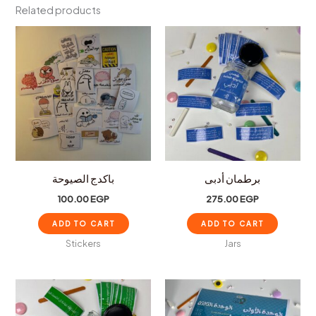
Related products
برطمان أدبى
باكدج الصيوحة
100.00
EGP
275.00
EGP
ADD TO CART
ADD TO CART
Stickers
Jars