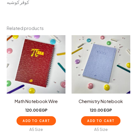
كوڤر كوشيه
Related products
Math Notebook Wire
Chemistry Notebook
120.00
EGP
120.00
EGP
ADD TO CART
ADD TO CART
A5 Size
A5 Size