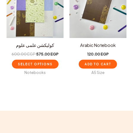
has
multiple
variants.
The
options
may
كوليكشن علمى علوم
Arabic Notebook
be
600.00
EGP
575.00
EGP
120.00
EGP
chosen
on
SELECT OPTIONS
ADD TO CART
the
Notebooks
A5 Size
product
page